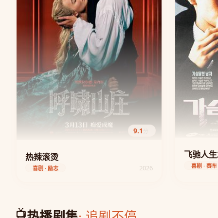
9.1
分
飞驰人生
热辣滚烫
喜剧 · 赛车
2026
喜剧 · 励志
📺
热播剧集
· 追剧不停