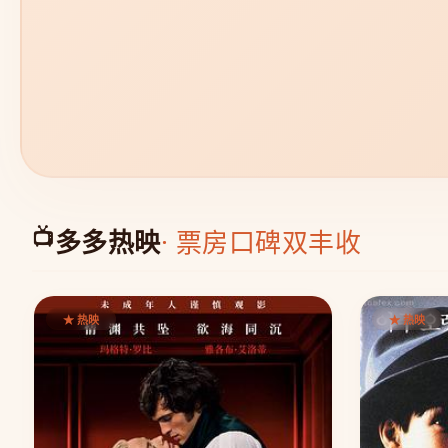
📺
多多热映
· 票房口碑双丰收
★ 热映
★ 热映