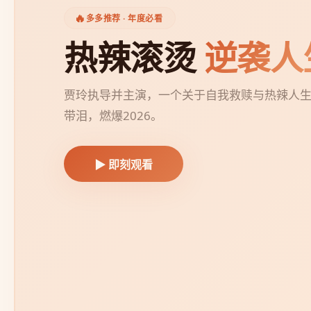
🎤
热播剧集 · 口碑爆棚
我的阿勒泰
治愈
马伊琍、周依然主演，在阿勒泰的广阔天地中
静与生活的诗意。
▶ 追剧全集