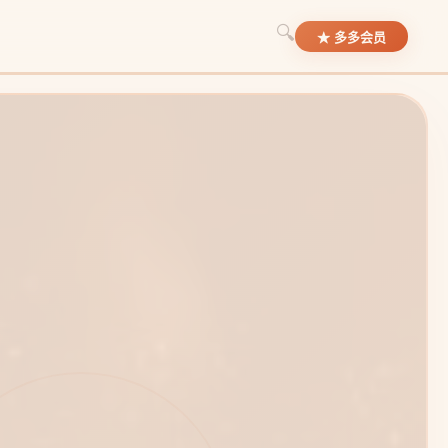
🔍
★ 多多会员